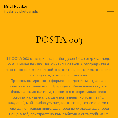
Mihail Novakov
Mihail Novakov
freelance photographer
POSTA 003
В ПОСТА 003 от витрината на Дондуков 34 се открива гледка 
към “Скучен пейзаж” на Михаил Новаков. Фотографията е 
част от по-голям цикъл, който като че ли се занимава повече 
със скуката, отколкото с пейзажа.

Преексплоатиран като формат, лендскейпът отдавна е 
синоним на баналност. Природата обаче няма как да е 
банална, само начинът, по които я възприемаме, пада 
жертва на навика. За да я погледнем, но този път “с 
виждане”, май трябва усилие, което всъщност се състои в 
това да не правиш нищо. Да спреш да очакваш, да спреш 
нещо в теб, пристрастено към събития и ентъртейнмънт.
