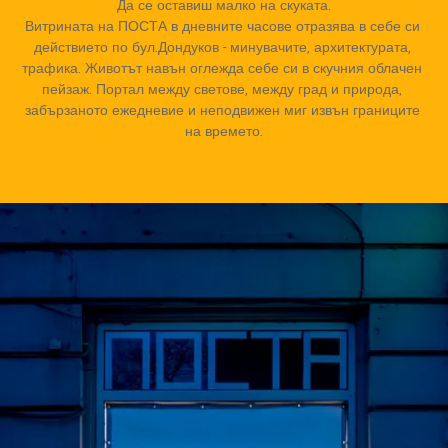
Да се оставиш малко на скуката.

Витрината на ПОСТА в дневните часове отразява в себе си 
действието по бул.Дондуков - минувачите, архитектурата, 
трафика. Животът навън оглежда себе си в скучния облачен 
пейзаж. Портал между светове, между град и природа, 
забързаното ежедневие и неподвижен миг извън границите 
на времето.